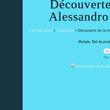
Découverte
Alessandro 
L.art.des.choix
>
Categories
>
Découverte de la m
,
lifestyle
Test de prod
18.
Par 