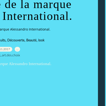
 de la marque
International.
arque Alessandro International.
,
,
,
uits
Découverte
Beauté
look
11.2017
…
L.art.des.choix