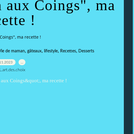
n aux Coings", ma
ette !
Coings", ma recette !
,
,
,
,
Vie de maman
gâteaux
lifestyle
Recettes
Desserts
11.2023
…
L.art.des.choix