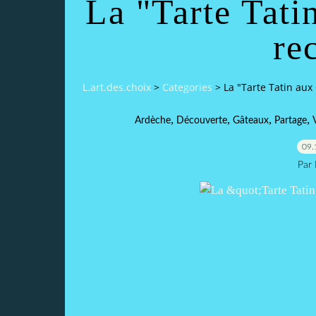
La "Tarte Tati
rec
L.art.des.choix
>
Categories
>
La "Tarte Tatin aux 
,
,
,
,
Ardèche
Découverte
Gâteaux
Partage
09.
Par 