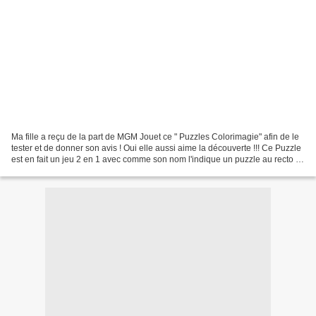
Ma fille a reçu de la part de MGM Jouet ce " Puzzles Colorimagie" afin de le
tester et de donner son avis ! Oui elle aussi aime la découverte !!! Ce Puzzle
est en fait un jeu 2 en 1 avec comme son nom l'indique un puzzle au recto et
au verso un coloriage...