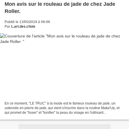
Mon avis sur le rouleau de jade de chez Jade
Roller.
Publié le 13/05/2019 à 08:06
Par
L.art.des.choix
En ce moment, "LE TRUC" à la mode est le fameux rouleau de jade, un
ustensile en pierre de jade, qui vient s'inscrire dans la routine Make'Up, et
qui promet de "lisser" et "tonifier" la peau du visage en l'utilisant
quotidiennement lors de l'application...