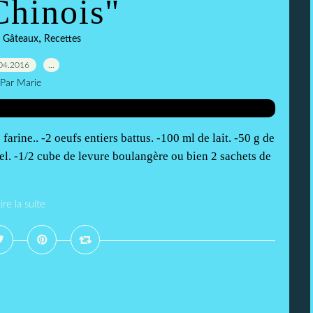
Chinois"
,
,
Gâteaux
Recettes
04.2016
…
Par Marie
farine.. -2 oeufs entiers battus. -100 ml de lait. -50 g de
el. -1/2 cube de levure boulangère ou bien 2 sachets de
ire la suite