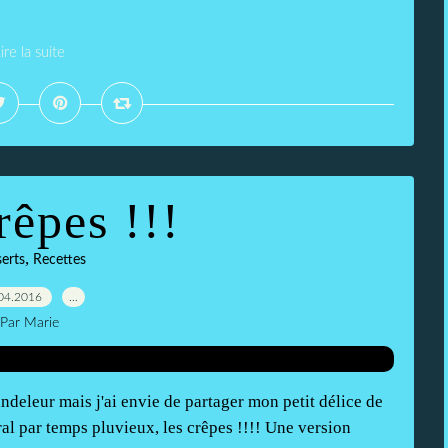
ire la suite
rêpes !!!
,
erts
Recettes
04.2016
…
Par Marie
andeleur mais j'ai envie de partager mon petit délice de
al par temps pluvieux, les crêpes !!!! Une version