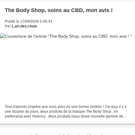
The Body Shop, soins au CBD, mon avis !
Publié le 17/09/2020 à 08:41
Par
L.art.des.choix
Tout d'abords j'espère que vous avez eu une bonne rentrée ! J'ai reçu il y a
une dizaine de jours, deux produits de la marque The Body Shop , en
partenariat avec Hivency , deux produits issus d'une nouvelle gamme de
soins pour peaux stressées et déshydratées....