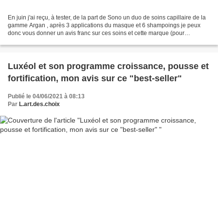
En juin j'ai reçu, à tester, de la part de Sono un duo de soins capillaire de la
gamme Argan , après 3 applications du masque et 6 shampoings je peux
donc vous donner un avis franc sur ces soins et cette marque (pour
évidement le duo que j'ai testé)!...
Luxéol et son programme croissance, pousse et
fortification, mon avis sur ce "best-seller"
Publié le 04/06/2021 à 08:13
Par
L.art.des.choix