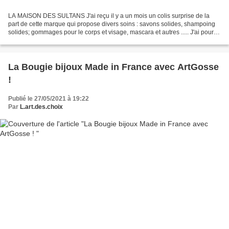
LA MAISON DES SULTANS J'ai reçu il y a un mois un colis surprise de la
part de cette marque qui propose divers soins : savons solides, shampoing
solides; gommages pour le corps et visage, mascara et autres ..... J'ai pour
ma part reçu : > Un savon/masque...
La Bougie bijoux Made in France avec ArtGosse
!
Publié le 27/05/2021 à 19:22
Par
L.art.des.choix