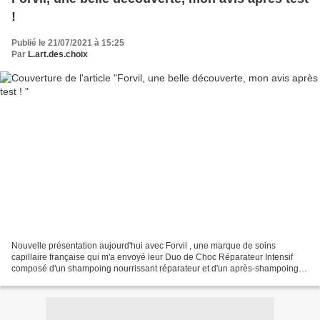
!
Publié le 21/07/2021 à 15:25
Par
L.art.des.choix
Nouvelle présentation aujourd'hui avec Forvil , une marque de soins
capillaire française qui m'a envoyé leur Duo de Choc Réparateur Intensif
composé d'un shampoing nourrissant réparateur et d'un après-shampoing
revitalisant et démêlant à tester afin que...