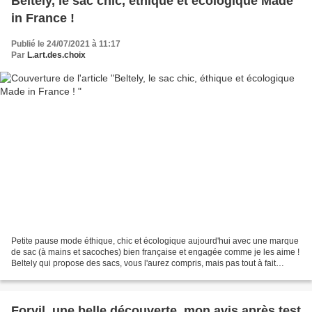
Beltely, le sac chic, éthique et écologique Made
in France !
Publié le 24/07/2021 à 11:17
Par
L.art.des.choix
Petite pause mode éthique, chic et écologique aujourd'hui avec une marque
de sac (à mains et sacoches) bien française et engagée comme je les aime !
Beltely qui propose des sacs, vous l'aurez compris, mais pas tout à fait
comme les autres ! Alors me direz...
Forvil, une belle découverte, mon avis après test