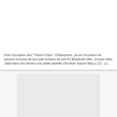
Pour l'occasion des " French Days " d'Aliexpress, j'ai eu l'occasion de
pouvoir recevoir de leur part la barre de son K3 Bluetooth Mifa , et pour aider
Jade dans ses devoirs une petite tablette d'écriture Xiaomi Mijia LCD . La
petite tablette est franchement...