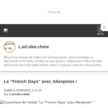
Publicité
MENU
L.art.des.choix
Blog d'une maman de 3 filles qui "à temps perdu" aime le partage, la
découverte et les tests, recettes en tous genres. Ardéchoise et fière de l'être
bienvenue dans mon petit univers virtuel ! Curieuse j'aime les découvertes et
vous faire découvrir mes choix que ce soit sur la cuisine, la mode, les
tendances, la pâtisserie, la photo .... Bref une petite partie de moi
Le "French Days" avec Aliexpress !
Publié le 25/09/2021 à 11:22
Par
L.art.des.choix