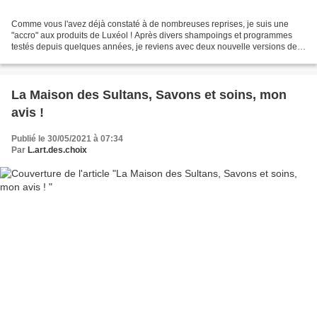
Comme vous l'avez déjà constaté à de nombreuses reprises, je suis une
"accro" aux produits de Luxéol ! Après divers shampoings et programmes
testés depuis quelques années, je reviens avec deux nouvelle versions de
leur "best-seller" : Le programme Croissance...
La Maison des Sultans, Savons et soins, mon
avis !
Publié le 30/05/2021 à 07:34
Par
L.art.des.choix