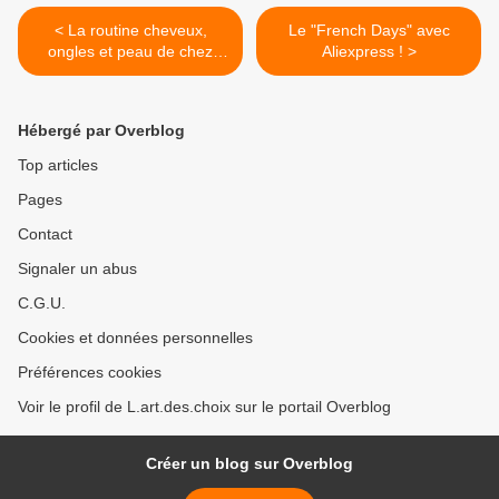
< La routine cheveux,
Le "French Days" avec
ongles et peau de chez
Aliexpress ! >
Luxéol, mon avis après test
!
Hébergé par Overblog
Top articles
Pages
Contact
Signaler un abus
C.G.U.
Cookies et données personnelles
Préférences cookies
Voir le profil de L.art.des.choix sur le portail Overblog
Créer un blog sur Overblog