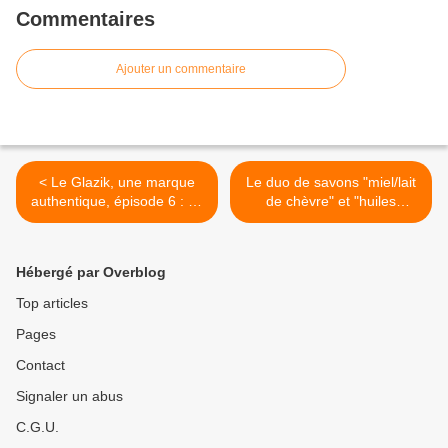
Commentaires
Ajouter un commentaire
< Le Glazik, une marque
Le duo de savons "miel/lait
authentique, épisode 6 : La
de chèvre" et "huiles
Vareuse !
précieuses" de chez The
Eco Shop, test, avis, je vous
dis tout ! >
Hébergé par Overblog
Top articles
Pages
Contact
Signaler un abus
C.G.U.