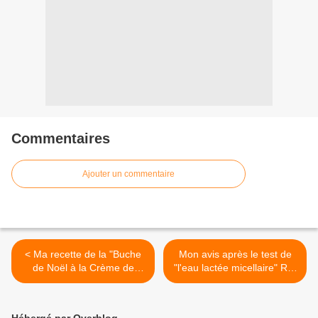
Commentaires
Ajouter un commentaire
< Ma recette de la "Buche
Mon avis après le test de
de Noël à la Crème de
"l'eau lactée micellaire" Re-
Marrons" !
Move de My Clarins >
Hébergé par Overblog