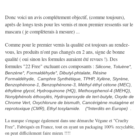
Donc voici un avis complétement objectif, (comme toujours),
après de longs tests pour les vernis et mon premier ressentis sur le
mascara ( je complèterais à mesure) ...
Comme pour le premier vernis la qualité est toujours au rendez-
vous, les produits n'ont pas changés en 2 ans, signe de bonne
qualité ( oui sinon les formules auraient été revues !). Des
formules "22 Free" excluant ces composants :
Silicone, Toluène*,
Benzène*, Formaldéhyde*, Dibutyl-phtalate, Résine
Formaldéhyde, Camphre Synthétique, TPHP, Xylène, Styrène,
Benzophénone-1, Benzophénone-3, Méthyl éthyl cétone (MEC),
éthylène glycol, Hydroquinone (HQ), Methoxyphenol-4 (MEHQ),
Nonylphénols éthoxylés, Hydroperoxyde de tert-butyle, Oxyde de
Chrome Vert, Oxychlorure de bismuth, Cancérigène mutagène et
reprotoxique (CMR), Ethyl tosylamide. (*Interdits en Europe) .
La marque s'engage également dans une démarche Végane et "Cruelty
Free", Fabriqués en France, tout en ayant un packaging 100% recyclable,
on peut difficilement faire mieux !!!!